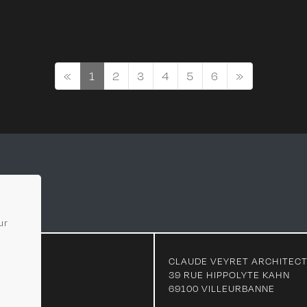
«
1
2
3
4
5
6
»
ur
CLAUDE VEYRET ARCHITEC
39 RUE HIPPOLYTE KAHN
69100 VILLEURBANNE