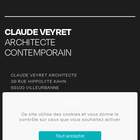
CLAUDE VEYRET
ARCHITECTE
CONTEMPORAIN
CLAUDE VEYRET ARCHITECTE
39 RUE HIPPOLYTE KAHN
69100 VILLEURBANNE
06 77 27 63 13
Ce site utilise des cookies et vous donne le
cl
***********
@
***
il.com
contrôle sur ceux que vous souhaitez activer
CONTACT
Tout accepter