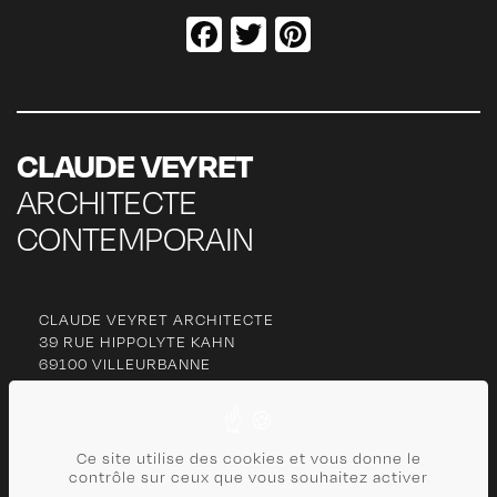
Facebook
Twitter
Pinterest
CLAUDE VEYRET
ARCHITECTE
CONTEMPORAIN
CLAUDE VEYRET ARCHITECTE
39 RUE HIPPOLYTE KAHN
69100 VILLEURBANNE
06 77 27 63 13
Ce site utilise des cookies et vous donne le
cl
***********
@
***
il.com
contrôle sur ceux que vous souhaitez activer
CONTACT