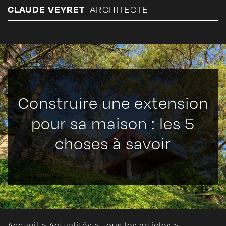
Panneau de gestion des cookies
CLAUDE VEYRET
ARCHITECTE
Construire une extension
pour sa maison : les 5
choses à savoir
Accueil
>
Actualités
>
Tous les articles
>