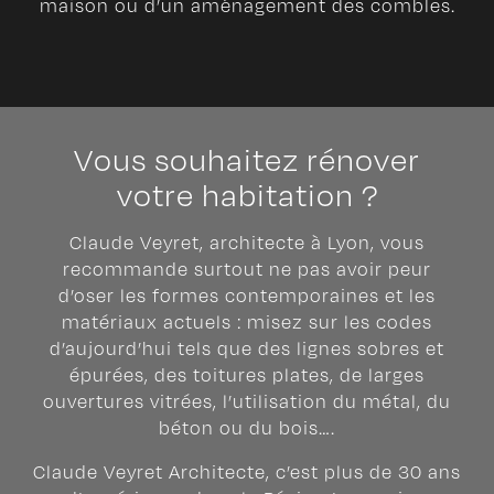
maison ou d’un aménagement des combles.
Vous souhaitez rénover
votre habitation ?
Claude Veyret, architecte à Lyon, vous
recommande surtout ne pas avoir peur
d’oser les formes contemporaines et les
matériaux actuels : misez sur les codes
d’aujourd’hui tels que des lignes sobres et
épurées, des toitures plates, de larges
ouvertures vitrées, l’utilisation du métal, du
béton ou du bois….
Claude Veyret Architecte, c’est plus de 30 ans