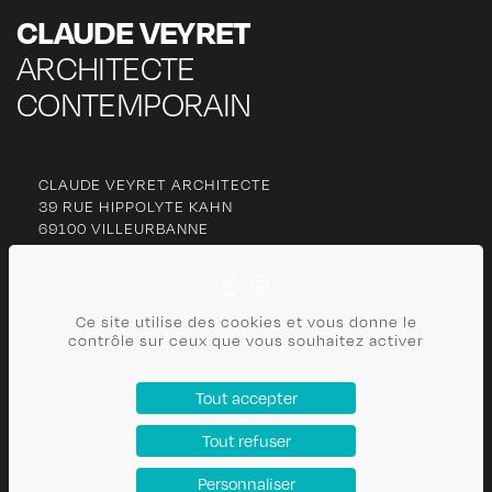
CLAUDE VEYRET
ARCHITECTE
CONTEMPORAIN
CLAUDE VEYRET ARCHITECTE
39 RUE HIPPOLYTE KAHN
69100 VILLEURBANNE
06 77 27 63 13
cl
***********
@
***
il.com
Ce site utilise des cookies et vous donne le
contrôle sur ceux que vous souhaitez activer
CONTACT
Tout accepter
PLAN DU SITE
Tout refuser
POLITIQUE DE CONFIDENTIALITÉ
MENTIONS LÉGALES
Personnaliser