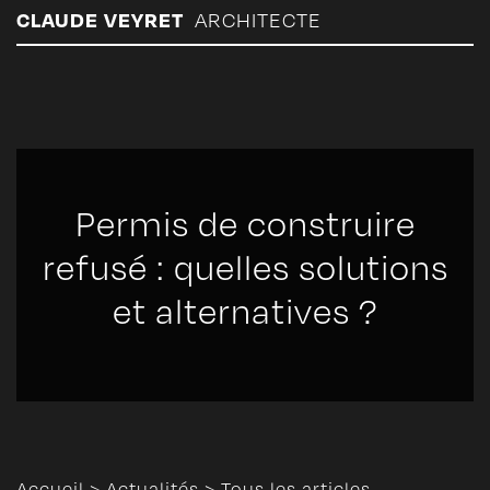
Panneau de gestion des cookies
CLAUDE VEYRET
ARCHITECTE
Permis de construire
refusé : quelles solutions
et alternatives ?
Accueil
>
Actualités
>
Tous les articles