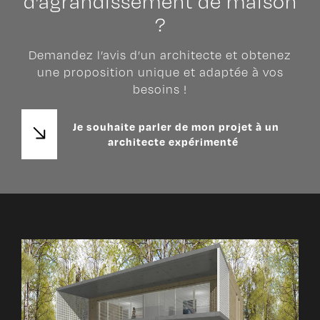
d’agrandissement de maison
?
Demandez l’avis d’un architecte et obtenez
une proposition unique et adaptée à vos
besoins !
Je souhaite parler de mon projet à un
architecte expérimenté