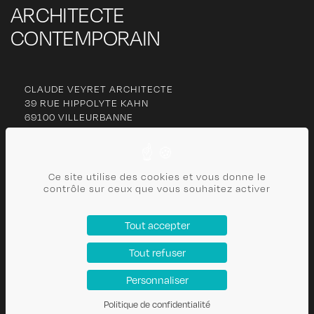
ARCHITECTE
CONTEMPORAIN
CLAUDE VEYRET ARCHITECTE
39 RUE HIPPOLYTE KAHN
69100 VILLEURBANNE
06 77 27 63 13
Ce site utilise des cookies et vous donne le
cl
***********
@
***
il.com
contrôle sur ceux que vous souhaitez activer
CONTACT
Tout accepter
PLAN DU SITE
Tout refuser
POLITIQUE DE CONFIDENTIALITÉ
MENTIONS LÉGALES
Personnaliser
Politique de confidentialité