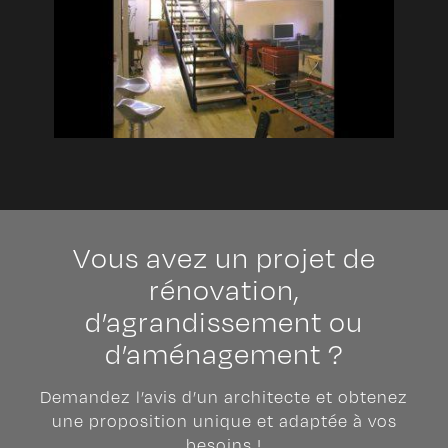
Vous avez un projet de
rénovation,
d’agrandissement ou
d’aménagement ?
Demandez l’avis d’un architecte et obtenez
une proposition unique et adaptée à vos
besoins !