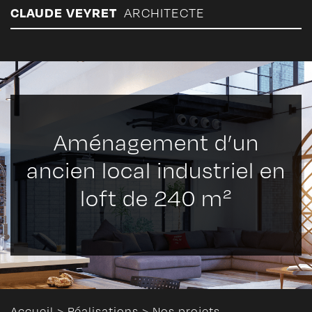
Panneau de gestion des cookies
CLAUDE VEYRET
ARCHITECTE
Aménagement d’un
ancien local industriel en
loft de 240 m²
Accueil
>
Réalisations
>
Nos projets