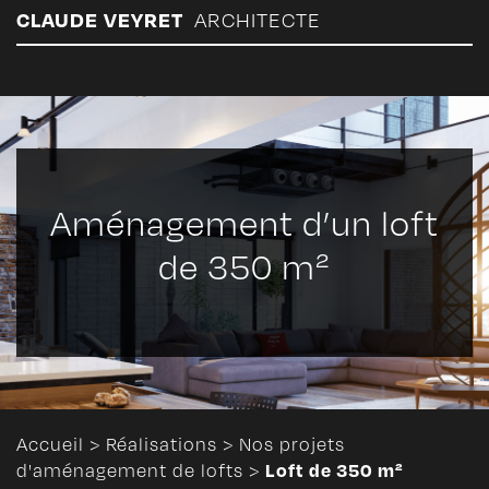
Panneau de gestion des cookies
CLAUDE VEYRET
ARCHITECTE
Aménagement d’un loft
de 350 m²
Accueil
>
Réalisations
>
Nos projets
Loft de 350 m²
d'aménagement de lofts
>