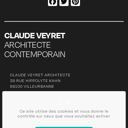
Facebook
Twitter
Pinterest
CLAUDE VEYRET
ARCHITECTE
CONTEMPORAIN
CLAUDE VEYRET ARCHITECTE
39 RUE HIPPOLYTE KAHN
69100 VILLEURBANNE
06 77 27 63 13
cl
***********
@
***
il.com
Ce site utilise des cookies et vous donne le
contrôle sur ceux que vous souhaitez activer
CONTACT