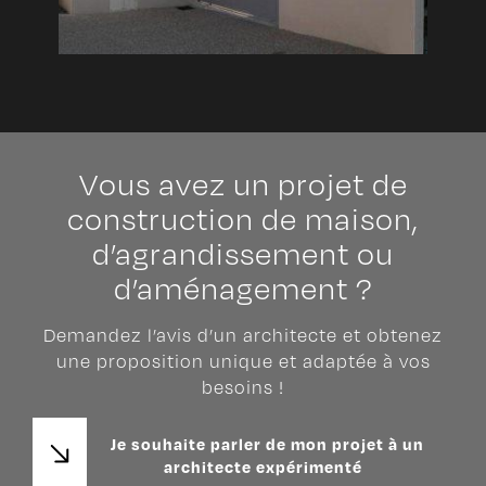
Vous avez un projet de
construction de maison,
d’agrandissement ou
d’aménagement ?
Demandez l’avis d’un architecte et obtenez
une proposition unique et adaptée à vos
besoins !
Je souhaite parler de mon projet à un
architecte expérimenté