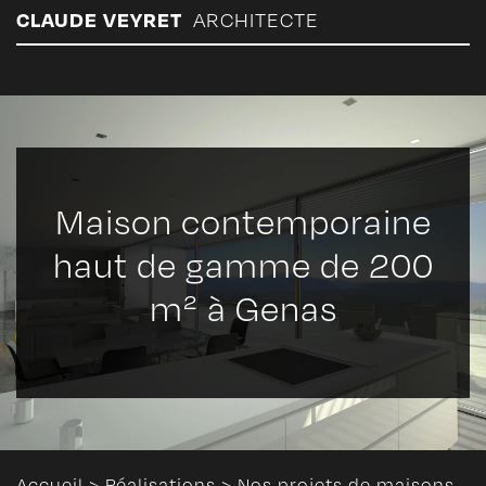
Panneau de gestion des cookies
CLAUDE VEYRET
ARCHITECTE
Maison contemporaine
haut de gamme de 200
m² à Genas
Accueil
>
Réalisations
>
Nos projets de maisons