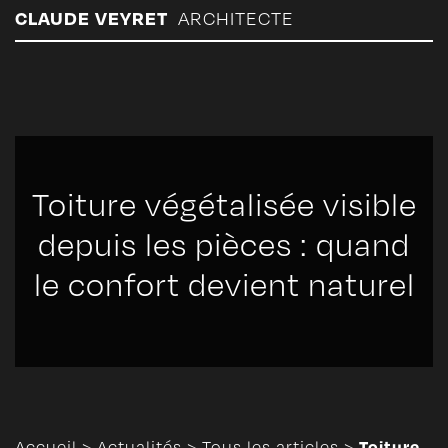
Panneau de gestion des cookies
CLAUDE VEYRET
ARCHITECTE
Toiture végétalisée visible
depuis les pièces : quand
le confort devient naturel
Toiture
Accueil
>
Actualités
>
Tous les articles
>