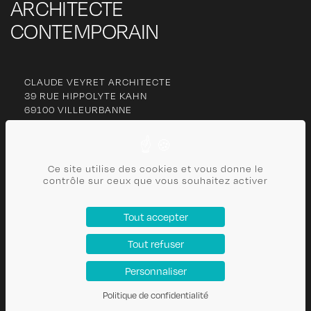
ARCHITECTE
CONTEMPORAIN
CLAUDE VEYRET ARCHITECTE
39 RUE HIPPOLYTE KAHN
69100 VILLEURBANNE
06 77 27 63 13
cl
***********
@
***
il.com
Ce site utilise des cookies et vous donne le
contrôle sur ceux que vous souhaitez activer
CONTACT
Tout accepter
PLAN DU SITE
Tout refuser
POLITIQUE DE CONFIDENTIALITÉ
MENTIONS LÉGALES
Personnaliser
Politique de confidentialité