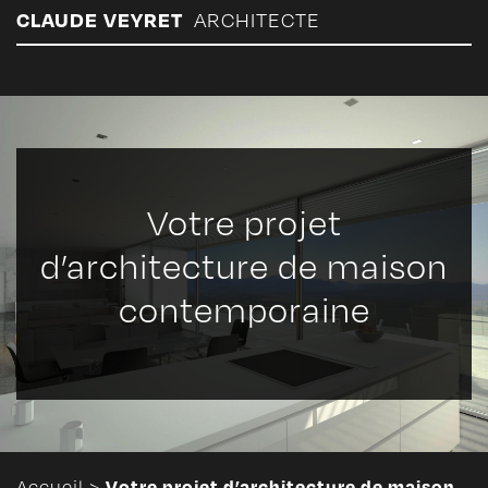
Panneau de gestion des cookies
CLAUDE VEYRET
ARCHITECTE
Votre projet
d’architecture de maison
contemporaine
Votre projet d’architecture de maison
Accueil
>