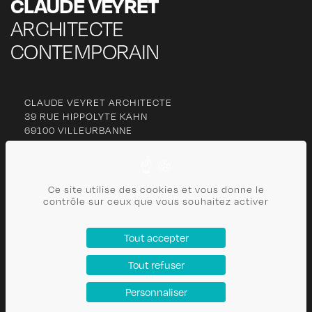
CLAUDE VEYRET
ARCHITECTE
CONTEMPORAIN
CLAUDE VEYRET ARCHITECTE
39 RUE HIPPOLYTE KAHN
69100 VILLEURBANNE
06 77 27 63 13
Ce site utilise des cookies et vous donne le
cl
***********
@
***
il.com
contrôle sur ceux que vous souhaitez activer
CONTACT
Tout accepter
PLAN DU SITE
Tout refuser
POLITIQUE DE CONFIDENTIALITÉ
MENTIONS LÉGALES
Personnaliser