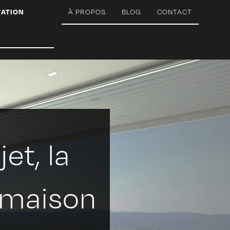
VATION
À PROPOS
BLOG
CONTACT
et, la
 maison