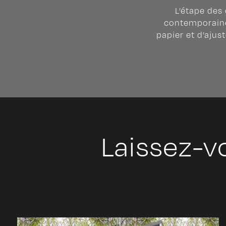
L’étape des 
contemporaine 
papier et d’ajus
Laissez-v