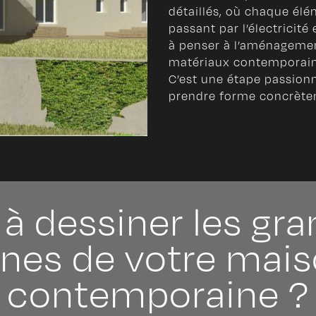
détaillés, où chaque élém
passant par l’électricit
à penser à l’aménagemen
matériaux contemporain
C’est une étape passionn
prendre forme concrète
 à dessiner les gr
gnes de votre mai
contemporaine ?