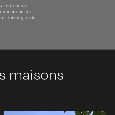
 votre maison
r vos idées sur
re terrain, et de
os maisons