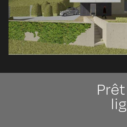
Prêt
li