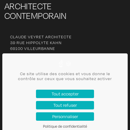
ARCHITECTE
CONTEMPORAIN
CLAUDE VEYRET ARCHITECTE
39 RUE HIPPOLYTE KAHN
69100 VILLEURBANNE
06 77 27 63 13
cl
***********
@
***
il.com
Ce site utilise des cookies et vous donne le
contrôle sur ceux que vous souhaitez activer
CONTACT
Tout accepter
PLAN DU SITE
Tout refuser
POLITIQUE DE CONFIDENTIALITÉ
MENTIONS LÉGALES
Personnaliser
Politique de confidentialité