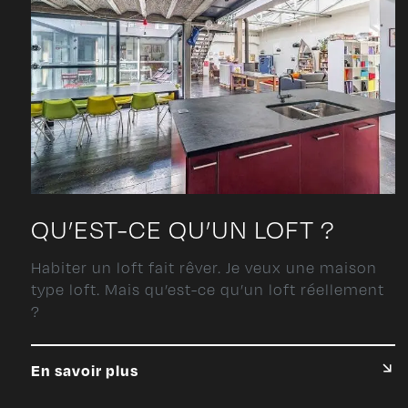
QU’EST-CE QU’UN LOFT ?
Habiter un loft fait rêver. Je veux une maison
type loft. Mais qu’est-ce qu’un loft réellement
?
En savoir plus