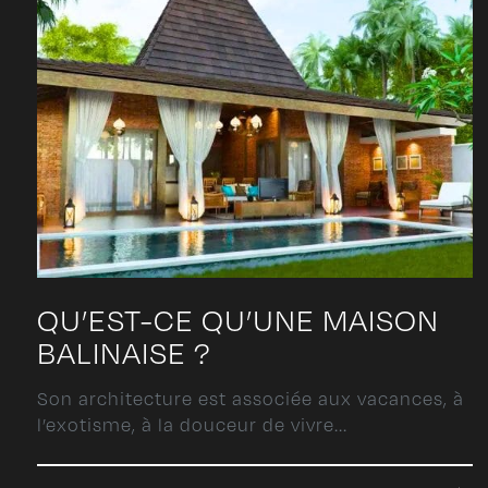
QU’EST-CE QU’UNE MAISON
BALINAISE ?
Son architecture est associée aux vacances, à
l’exotisme, à la douceur de vivre...