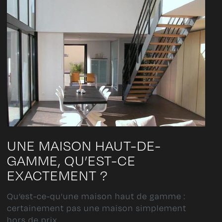
UNE MAISON HAUT-DE-
GAMME, QU’EST-CE
EXACTEMENT ?
Qu’est-ce-qu'une maison haut de gamme :
certainement pas une maison simplement
hors de prix...