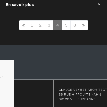
En savoir plus
«
1
2
3
4
5
6
»
ur
CLAUDE VEYRET ARCHITEC
39 RUE HIPPOLYTE KAHN
69100 VILLEURBANNE