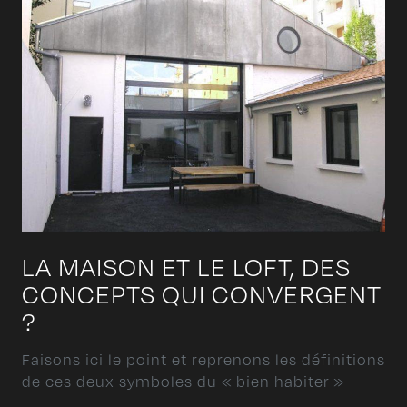
LA MAISON ET LE LOFT, DES
CONCEPTS QUI CONVERGENT
?
Faisons ici le point et reprenons les définitions
de ces deux symboles du « bien habiter »